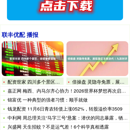
联丰优配 播报
配资世家 四川多个景区、场馆重要提醒
倍操盘 灵隐寺免票，展现景区文旅迭代丨九派时评
嘉正网 梅西、内马尔齐心协力！2026世界杯梦想再次启航，
锦富优 一种典型的强者习惯：顺手就做
钱龙配资 11月6日青农转债上涨052%，转股溢价率3509
中利网 周总理关注“马字三号”悬案：潜伏的同志暴露，牺牲前喊
兴盛网 天生招蚊？不是运气差！6个科学真相透露