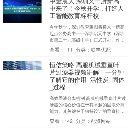
中金宸大 深圳又一所新高
中来了！今秋开学，打造人
工智能教育标杆校
今年秋季，深圳教育版图将迎来一所高
起点公办高中——深圳启元中学（深圳
市第二十九高级中学）正式开办。作为
深圳市政府重点投资、高标准建设的市
查看：
111
分类：
联丰优配
教育局直属公办普通高中，....
恒信策略 高服机械垂直叶
片过滤器视频讲解｜一分钟
了解它的作用_活性炭_固体
_过程
高效固液分离机制 高服机械垂直叶片过
滤器的核心价值在于其卓越的固液分离
能力。其关键在于独特设计的垂直排列
滤叶片，提供了巨大的有效过滤面积，
查看：
142
分类：
配资网站
并在密闭腔体内形成稳定....