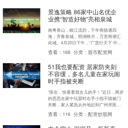
已逐步成熟，....
景逸策略 86家中山名优企
业携“智造好物”亮相泉城
南粤香山，岐江流韵，千年商脉通四
海；齐鲁泉城，明湖映月，万里商潮汇
此城。4月20日下午，“广货行天下·中山
百货进山东”活动在济南市大明湖景区超
查看：
168
分类：
股市配资网
然楼广场正式启幕。....
51我也要配资 居家防夹刻
不容缓，多名儿童在家玩闹
时手指被夹断
“医生，快看看我女儿的手！”近日，两岁
的思思在家中玩耍时右手小指不慎被门
夹断，家人紧急从外地赶到广州求医。
就在思思入院前两天，三岁的小鑫也因
查看：
116
分类：
配资炒股网
右环指被门夹伤导致末....