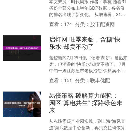
本文来源：时代周报 作者：李杭 随着31
省份全部公布上半年GDP数据，各省份
的排名出现了新变化。 从增速看，31省
份中有15个的GDP增速超过全国4.7%的
查看：
174
分类：
股市配资网
平均....
启灯网 旺季来临，含糖“快
乐水”却卖不动了
蓝鲸新闻7月25日讯（记者 郝妍）暑热来
袭，但消暑的“快乐水”却卖不动了。 7月
中旬一则江苏超市老板抱怨“饮料卖不
动”的视频在社交媒体引发热议，据他介
查看：
151
分类：
联丰优配
绍，往年夏....
易倍策略 破解算力能耗：
园区“算电共生” 探路绿色未
来
从赤峰零碳产业园实践，到上海“海风直
连”海底数据中心创新，再到克拉玛依算