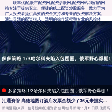
联丰优配,股市配资网,配资炒股网,配资网站:我们的网
站专注于提供安全、便捷的线上配资炒股服务，致力于为
广大投资者提供高效的资金支持和专业的投资解决方案。
通过灵活的配资模式、透明的操作流程和专业的风控体
系，我们帮助用户实现资金的高效利用，抓住更多投资机
会。无论您是新手还是资深投资者，都可以在我们平台找
到适合您的配资方案，轻松开启财富增值之旅！
多多策略 1/3哈尔科夫陷入包围圈，俄军野心爆棚！
汇通资管 高德地图订酒店发票金额少了36元未据实开票有偷漏税嫌疑
新闻漫画(来源：信号新闻)汇通资管 信网/信号新闻11月19日讯 使用高