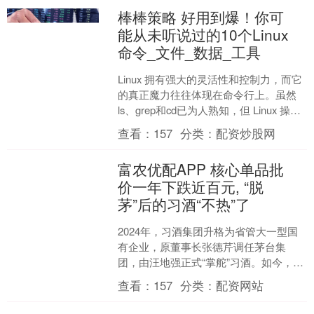
棒棒策略 好用到爆！你可
能从未听说过的10个Linux
命令_文件_数据_工具
Linux 拥有强大的灵活性和控制力，而它
的真正魔力往往体现在命令行上。虽然
ls、grep和cd已为人熟知，但 Linux 操作
系统中却隐藏着一系列鲜为人知的实....
查看：
157
分类：
配资炒股网
富农优配APP 核心单品批
价一年下跌近百元, “脱
茅”后的习酒“不热”了
2024年，习酒集团升格为省管大一型国
有企业，原董事长张德芹调任茅台集
团，由汪地强正式“掌舵”习酒。如今，汪
地强担任公司董事长已近一年。今年上
查看：
157
分类：
配资网站
半年，习酒又迎来新....