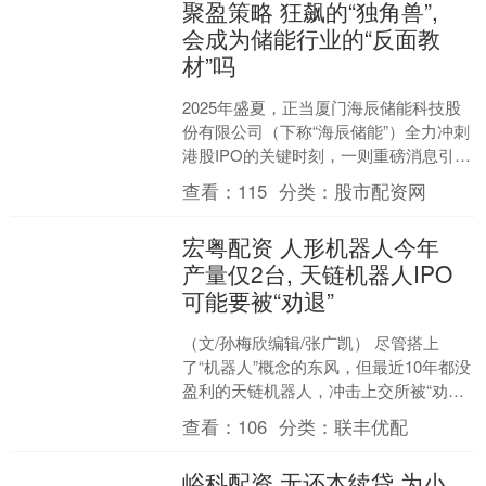
聚盈策略 狂飙的“独角兽”,
会成为储能行业的“反面教
材”吗
2025年盛夏，正当厦门海辰储能科技股
份有限公司（下称“海辰储能”）全力冲刺
港股IPO的关键时刻，一则重磅消息引爆
了整个新能源行业。 据第一财经等多家
查看：
115
分类：
股市配资网
媒体报道，....
宏粤配资 人形机器人今年
产量仅2台, 天链机器人IPO
可能要被“劝退”
（文/孙梅欣编辑/张广凯） 尽管搭上
了“机器人”概念的东风，但最近10年都没
盈利的天链机器人，冲击上交所被“劝
退”的风险大大增加。 今年1月份对上交
查看：
106
分类：
联丰优配
所发起冲击的....
峪科配资 无还本续贷 为小