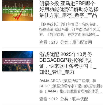
明福今投 亚马逊ERP哪个
好用功能优势详解助你选择
最佳方案_库存_数字_产品
【数字酋长】的订单管理：高效准确，
拒绝错漏 做亚马逊，订单处理是个大工
程。【数字酋长】在这方面表现超棒。
它能自动抓取来自亚马逊等多平台的订
查看：
213
分类：
股市配资网
单，不用咱们手动一个个....
溢诚优配 2025年10月份
CDGACDGP数据治理认
证，快来这里备考学习！_
知识_管理_能力
DAMA-CDGA（数据治理工程师）和
CDGP（数据治理专家）是由数据管理协
会（DAMA）推出的数据管理知识体系认
证。 CDGA是基础级认证，适合数据治
查看：
212
分类：
联丰优配
理初学者....