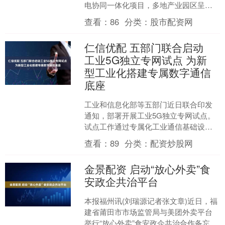
电协同一体化项目，多地产业园区呈现
算力与电力的“双向奔赴”。一边是算力扩
查看：
86
分类：
股市配资网
容催生低成本绿电....
仁信优配 五部门联合启动
工业5G独立专网试点 为新
型工业化搭建专属数字通信
底座
工业和信息化部等五部门近日联合印发
通知，部署开展工业5G独立专网试点。
试点工作通过专属化工业通信基础设施
建设，深化“5G+工业互联网”融合应用，
查看：
89
分类：
配资炒股网
精准匹配特殊行业....
金景配资 启动“放心外卖”食
安政企共治平台
本报福州讯(刘瑞源记者张文章)近日，福
建省莆田市市场监管局与美团外卖平台
举行“放心外卖”食安政企共治合作备忘录