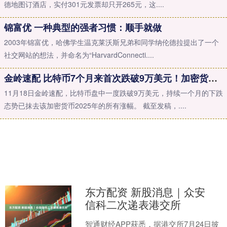
德地图订酒店，实付301元发票却只开265元，这....
锦富优 一种典型的强者习惯：顺手就做
2003年锦富优，哈佛学生温克莱沃斯兄弟和同学纳伦德拉提出了一个
社交网站的想法，并命名为“HarvardConnecti....
金岭速配 比特币7个月来首次跌破9万美元！加密货币全网超17万人爆仓 67亿元化为乌有！啥情况？
11月18日金岭速配，比特币盘中一度跌破9万美元，持续一个月的下跌
态势已抹去该加密货币2025年的所有涨幅。 截至发稿，....
东方配资 新股消息｜众安
信科二次递表港交所
智通财经APP获悉，据港交所7月24日披