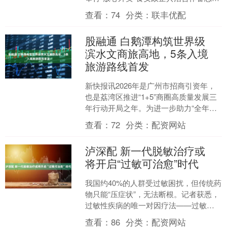
签订仪式，正式启动“放心外卖”食安政企
查看：
74
分类：
联丰优配
共治平台。双....
股融通 白鹅潭构筑世界级
滨水文商旅高地，5条入境
旅游路线首发
新快报讯2026年是广州市招商引资年，
也是荔湾区推进“1+5”商圈高质量发展三
年行动开局之年。为进一步助力“全年全
员大招商”行动，推动白鹅潭“工商并举两
查看：
72
分类：
配资网站
业融合”....
泸深配 新一代脱敏治疗或
将开启“过敏可治愈”时代
我国约40%的人群受过敏困扰，但传统药
物只能“压症状”，无法断根。记者获悉，
过敏性疾病的唯一对因疗法——过敏原
特异性免疫治疗（AIT，俗称脱敏治疗）
查看：
86
分类：
配资网站