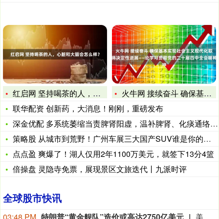
红启网 坚持喝茶的人，心脏和大脑会怎么样？
火牛网 接续奋斗 确保基本实现社会主义现代化取得决定性进展—
联华配资 创新药，大消息！刚刚，重磅发布
深金优配 多系统萎缩当责脾肾阳虚，温补脾肾、化痰通络是关键
策略股 从城市到荒野！广州车展三大国产SUV谁是你的菜？
点点盈 爽爆了！湖人仅用2年1100万美元，就签下13分4篮
倍操盘 灵隐寺免票，展现景区文旅迭代丨九派时评
全球股市快讯
03:48 PM
特朗普“黄金舰队”造价或高达2750亿美元
美国国会预算办公室5日发布的报告估算，美国总统特朗普要求打造的海军全新核动力“黄金舰队”可能需要在今后数十年间支出约2750亿美元。其中，首艘“特朗普级”战列舰“无畏”号预估造价比原来至少高50%。特朗普2025年12月宣布美军将打造“黄金舰队”，首批建造两艘战列舰，之后将很快再建造8艘，最终将有20至25艘新型战列舰。这些战列舰排水量为3万至4万吨，配备高超音速武器、轨道炮、巡航导弹和激光武器，将成为美国海军舰队的旗舰。国会预算办公室5日的报告说，依照美国海军最初向国会提交的预算，首舰“无畏”号以2026年美元价值计算，成本约为151亿美元，第二艘和第三艘战列舰平均造价为102亿美元。（新华社）