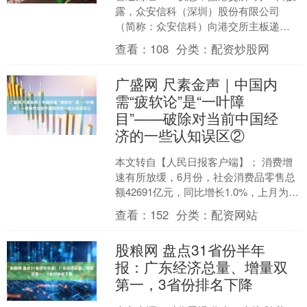
露，众安信科（深圳）股份有限公司
（简称：众安信科）向港交所主板递交
上市申请，工银国际、国联证券国际为
查看：
108
分类：
配资炒股网
其联席保荐人。 该公....
广盛网 尺素金声｜中国内
需“疲软论”是“一叶障
目”——破除对当前中国经
济的一些认知误区②
本文转自【人民日报客户端】； 消费增
速有所放缓，6月份，社会消费品零售总
额42691亿元，同比增长1.0%，上月为下
降0.6%；投资总量出现下行，全国固定
查看：
152
分类：
配资网站
资产投....
股粮网 盘点31省份半年
报：广东经济总量、增量双
第一，3省份排名下降