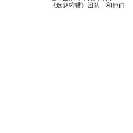
《迷魅狩猎》团队，和他们
聊聊了该怎么“做个真人”
如果用一词来形容《迷魅狩猎》
（《MIMESIS》）的体验逸富盈策略，
那就是“混乱”。 走失的队友、胡言乱语
的“玩家”、超雄的怪物，突然来袭的背
查看：
95
分类：
配资网站
刺，每个环节都足以....
个股实时涨跌榜
个股跌幅
个股流入
个股流出
换手率
个股涨幅
排名
名称
最新价
涨幅
换手率
1
N展芯
116.52
396.89%
79.39%
2
锐翔智能
110.02
20.21%
16.80%