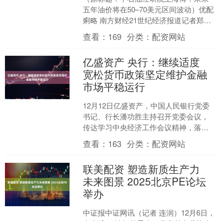
五年油价将在50–70美元区间波动）优配
痢略 南方财经21世纪经济报道记者郑青
亭、实习生王馨梓 北京报道优配痢略 12
查看：
169
分类：
配资网站
月12日....
亿盛资产 央行：继续适度
宽松货币政策坚定维护金融
市场平稳运行
12月12日亿盛资产，中国人民银行党委
书记、行长潘功胜主持召开党委会议，
传达学习中央经济工作会议精神，落实
全国金融系统工作会议要求，研究部署
查看：
163
分类：
配资网站
贯彻落实举措。会议强....
联美配资 塑造新质生产力
未来图景 2025北京PE论坛
举办
中证报中证网讯（记者 连润）12月6日，