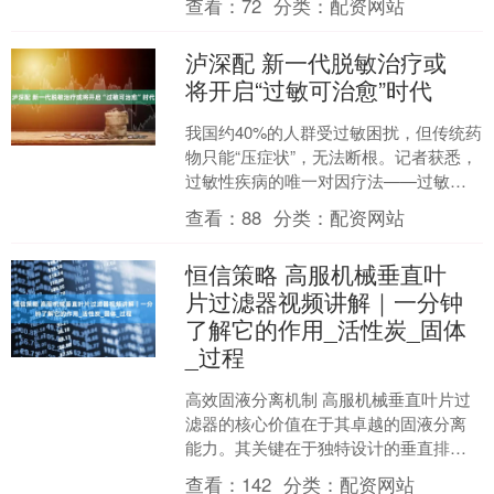
查看：
72
分类：
配资网站
业融合”....
泸深配 新一代脱敏治疗或
将开启“过敏可治愈”时代
我国约40%的人群受过敏困扰，但传统药
物只能“压症状”，无法断根。记者获悉，
过敏性疾病的唯一对因疗法——过敏原
特异性免疫治疗（AIT，俗称脱敏治疗）
查看：
88
分类：
配资网站
已逐步成熟，....
恒信策略 高服机械垂直叶
片过滤器视频讲解｜一分钟
了解它的作用_活性炭_固体
_过程
高效固液分离机制 高服机械垂直叶片过
滤器的核心价值在于其卓越的固液分离
能力。其关键在于独特设计的垂直排列
滤叶片，提供了巨大的有效过滤面积，
查看：
142
分类：
配资网站