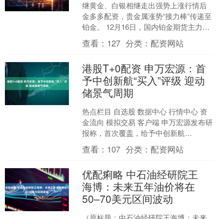
继黄金、白银相继走出强势上涨行情后
金多多配资，贵金属涨势“接力棒”传递至
铂金。 12月16日，国内铂金期货主力合
约开盘延续冲高态势，继昨日（12月15
查看：
127
分类：
配资网站
日）盘中触....
港股T+0配资 申万宏源：首
予中创新航“买入”评级 迎动
储景气周期
热点栏目 自选股 数据中心 行情中心 资
金流向 模拟交易 客户端 申万宏源发布研
报称，首次覆盖，给予中创新航
（03931）“买入”评级，行业需求景气向
查看：
107
分类：
配资网站
上，公司动....
优配痢略 中石油经研院王
海博：未来五年油价将在
50–70美元区间波动
（原标题：中石油经研院王海博：未来