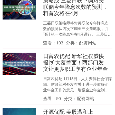
策略股 三菱日联下调对美
联储今年降息次数的预测，
料首次将在4月
三菱日联策略师将对美联储今年降息次
数的预测从四次下调至三次策略股，并
预计第一次降息将在4月进行。 三菱日联
George Goncalves、Agron Nica....
查看：
103
分类：
配资网站
日富农优配 新华社权威快
报|扩大覆盖面！两部门发
文让更多职工享有企业年金
日富农优配 1月15日，人力资源社会保障
部、财政部对外发布关于进一步做好企
业年金工作的意见，增强企业年金制度
的包容性、灵活性和便捷性，持续推动
查看：
90
分类：
配资网站
扩大覆盖范围，让更....
开源优配 美股温和上