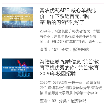
并在密闭腔体内形成稳定....
富农优配APP 核心单品批
价一年下跌近百元, “脱
茅”后的习酒“不热”了
2024年，习酒集团升格为省管大一型国
有企业，原董事长张德芹调任茅台集
团，由汪地强正式“掌舵”习酒。如今，汪
地强担任公司董事长已近一年。今年上
查看：
157
分类：
配资网站
半年，习酒又迎来新....
海陆证券 招聘信息 “海淀教
育寻找优秀的你~”海淀教育
2026年校园招聘
2025年10月第2周 一校一宣、多岗直招
职位 详细学校介绍以及岗位介绍 查看链
接 首都师范大学附属中学第一小学 01 展
开剩余79% 中国人民大学附属中学分
查看：
93
分类：
配资网站
校....