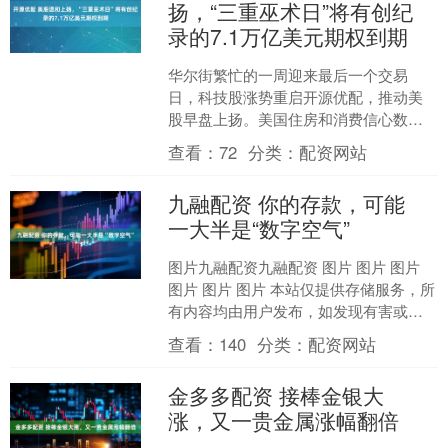
扬，“三重巫术日”将有创纪
录的7.1万亿美元期权到期
华尔街繁忙的一周迎来最后一个交易
日，科技股涨势重启开源优配，推动美
股早盘上扬。美国住房和消费信心数据
发布后，标普维持超过0.7%的涨幅，道
查看：
72
分类：
配资网站
指涨0.5%，纳指涨1....
九融配资 你的存款，可能
一大半是“数字空气”
图片九融配资九融配资 图片 图片 图片
图片 图片 图片 本站仅提供存储服务，所
有内容均由用户发布，如发现有害或侵
权内容，请点击举报。....
查看：
140
分类：
配资网站
金多多配资 接棒金银大
涨，又一贵金属涨幅翻倍