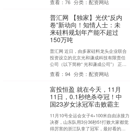
查看：
76
分类：
配资网站
展“十大重点项目”股查....
普汇网 【独家】光伏“反内
卷”新动向！知情人士：未
来硅料规划年产能不超过
150万吨
普汇网 近日，由多家硅料龙头企业联合
投资设立的北京光和谦成科技有限责任
公司（以下简称“ 光和谦成公司”） 正式
登记成立，这被视为光伏行业“反内卷”的
查看：
94
分类：
配资网站
重要一步。 ....
富投恒盈 就在今天，11月
11日，0.1秒绝杀夺冠！中
国23岁女泳冠军击败霸主
11月10号全运会女子4×100米自由泳接力
决赛，山东队用3分36秒51打败大家都觉
得厉害的浙江队拿了冠军，最好看的就