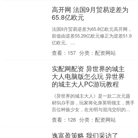
高开网 法国9月贸易逆差为
65.8亿欧元
法国9月贸易逆差为65.8亿欧元高开网，
前值由逆差55.29亿欧元修正为逆差51.9
亿欧元。....
查看：
157
分类：
配资网站
实配网配资 异世界的城主
大人电脑版怎么玩 异世界
的城主大人PC游玩教程
《异世界的城主大人》是一款二次元题
材SLG手游，玩家将化身英明领主，携手
百位种族少女，在光明与混沌交织的大
陆上，缔造一个无需勾心斗角的繁荣家
查看：
128
分类：
配资网站
园！想要更深度沉浸剧....
逸富盈策略 我们采访了