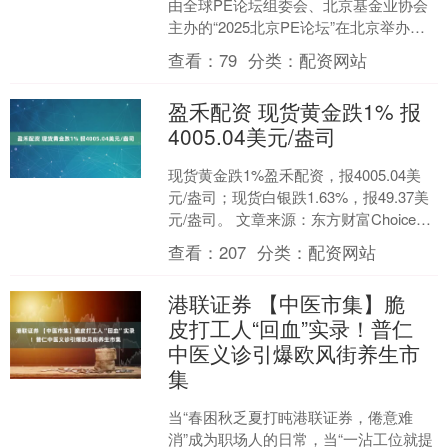
由全球PE论坛组委会、北京基金业协会
主办的“2025北京PE论坛”在北京举办。
本届北京PE论坛以“新链接 新动能 新融
查看：
79
分类：
配资网站
合....
盈禾配资 现货黄金跌1% 报
4005.04美元/盎司
现货黄金跌1%盈禾配资，报4005.04美
元/盎司；现货白银跌1.63%，报49.37美
元/盎司。 文章来源：东方财富Choice数
据 责任编辑：98 郑重声明....
查看：
207
分类：
配资网站
港联证券 【中医市集】脆
皮打工人“回血”实录！普仁
中医义诊引爆欧风街养生市
集
当“春困秋乏夏打盹港联证券，倦意难
消”成为职场人的日常，当“一沾工位就提