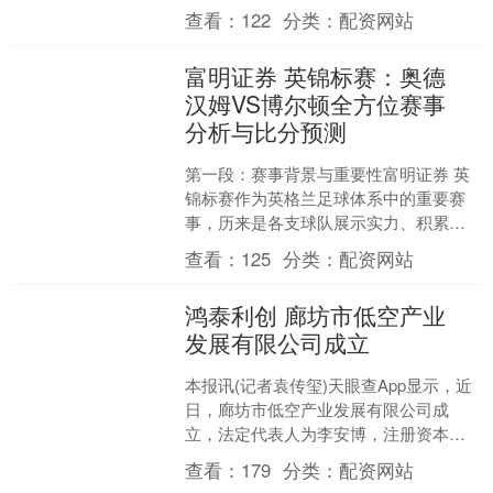
是最后一棒，杨浚瑄和吴卿风对着干，
查看：
122
分类：
配资网站
靠0.1....
富明证券 英锦标赛：奥德
汉姆VS博尔顿全方位赛事
分析与比分预测
第一段：赛事背景与重要性富明证券 英
锦标赛作为英格兰足球体系中的重要赛
事，历来是各支球队展示实力、积累经
验的舞台。本场奥德汉姆与博尔顿的对
查看：
125
分类：
配资网站
决，不仅是两队在积分榜....
鸿泰利创 廊坊市低空产业
发展有限公司成立
本报讯(记者袁传玺)天眼查App显示，近
日，廊坊市低空产业发展有限公司成
立，法定代表人为李安博，注册资本
1000万元，经营范围包括通用航空服
查看：
179
分类：
配资网站
务，商业非运输、私用....