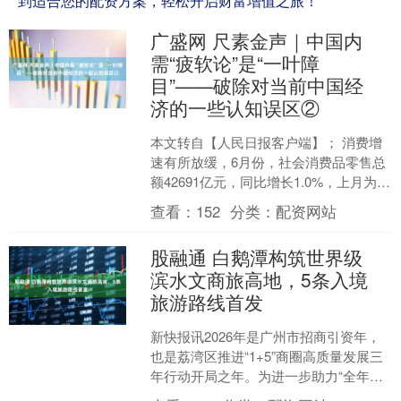
到适合您的配资方案，轻松开启财富增值之旅！
广盛网 尺素金声｜中国内
需“疲软论”是“一叶障
目”——破除对当前中国经
济的一些认知误区②
本文转自【人民日报客户端】； 消费增
速有所放缓，6月份，社会消费品零售总
额42691亿元，同比增长1.0%，上月为下
降0.6%；投资总量出现下行，全国固定
查看：
152
分类：
配资网站
资产投....
股融通 白鹅潭构筑世界级
滨水文商旅高地，5条入境
旅游路线首发
新快报讯2026年是广州市招商引资年，
也是荔湾区推进“1+5”商圈高质量发展三
年行动开局之年。为进一步助力“全年全
员大招商”行动，推动白鹅潭“工商并举两