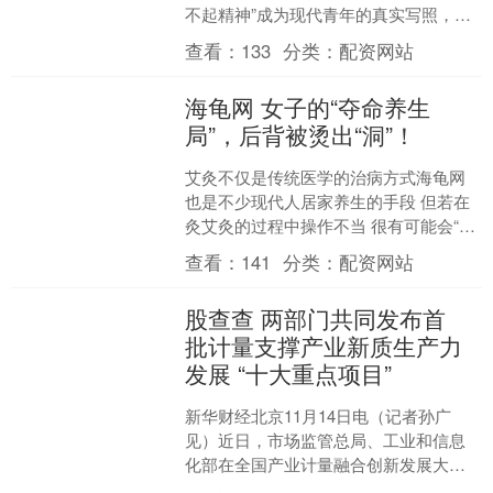
不起精神”成为现代青年的真实写照，一
场专为“脆皮打工人”量身定制的中式养生
查看：
133
分类：
配资网站
盛宴火热开启！....
海龟网 女子的“夺命养生
局”，后背被烫出“洞”！
艾灸不仅是传统医学的治病方式海龟网
也是不少现代人居家养生的手段 但若在
灸艾灸的过程中操作不当 很有可能会“引
火上身” 警示案例： 2025年3月，浙江永
查看：
141
分类：
配资网站
康，一....
股查查 两部门共同发布首
批计量支撑产业新质生产力
发展 “十大重点项目”
新华财经北京11月14日电（记者孙广
见）近日，市场监管总局、工业和信息
化部在全国产业计量融合创新发展大会
上发布首批计量支撑产业新质生产力发