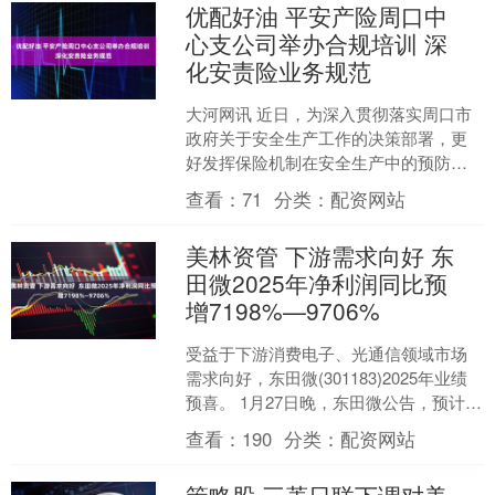
优配好油 平安产险周口中
心支公司举办合规培训 深
化安责险业务规范
大河网讯 近日，为深入贯彻落实周口市
政府关于安全生产工作的决策部署，更
好发挥保险机制在安全生产中的预防保
障作用，平安产险周口中心支公司开展
查看：
71
分类：
配资网站
安全生产责任保险（以下....
美林资管 下游需求向好 东
田微2025年净利润同比预
增7198%—9706%
受益于下游消费电子、光通信领域市场
需求向好，东田微(301183)2025年业绩
预喜。 1月27日晚，东田微公告，预计公
司2025年净利润9600万元—1.1亿....
查看：
190
分类：
配资网站