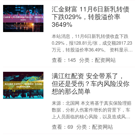
汇金财富 11月6日新乳转债
下跌029%，转股溢价率
3649%
本站消息，11月6日新乳转债收盘下跌
0.29%，报128.81元/张，成交额2817.23
万元，转股溢价率36.49%。 资料显示，
新乳转债信用级别为“AA”，....
查看：
145
分类：
配资网站
满江红配资 安全带系了，
但还是受伤？车内风险没你
想的那么简单
来源：北国网 本文将基于真实保险理赔
数据，分析人伤案件增长的背景下，车
上人员面临的核心风险，以及造成风险
差异的关键因素。文章最后还将附上车
查看：
69
分类：
配资网站
内安全小贴士，如新能源....