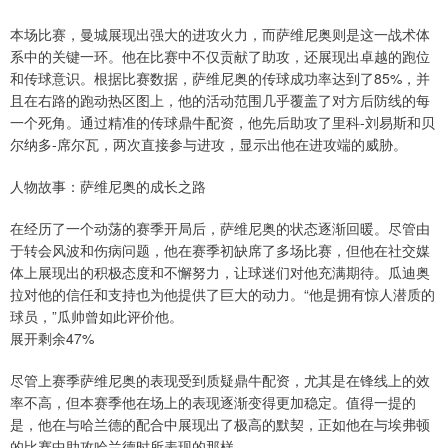
本场比赛，曼城展现出强大的进攻火力，而萨维尼奥则是这一战术体
系中的关键一环。他在比赛中不仅贡献了助攻，还展现出卓越的跑位
和传球意识。根据比赛数据，萨维尼奥的传球成功率达到了85%，并
且在右路的跑动热区图上，他的活动范围几乎覆盖了对方后防线的每
一个死角。通过精准的传球鼎牛配资，他先后助攻了里科-刘易斯和贝
尔纳多-席尔瓦，两次直接参与进攻，显示出他在进攻端的威胁。
人物故事：萨维尼奥的成长之路
在经历了一个动荡的赛季开局后，萨维尼奥的状态逐渐回暖。尽管由
于转会风波和伤病问题，他在赛季初缺席了多场比赛，但他在社交媒
体上展现出的积极态度和不懈努力，让球迷们对他充满期待。瓜迪奥
拉对他的信任和支持也为他提供了巨大的动力。“他是拥有惊人潜质的
球员，”瓜帅曾如此评价他。
展开剩余47%
尽管上赛季萨维尼奥的表现受到质疑鼎牛配资，尤其是在锋线上的效
率不高，但本赛季他在场上的表现逐渐变得更加稳定。值得一提的
是，他在与哈兰德的配合中展现出了极高的默契，正如他在与埃弗顿
的比赛中助攻哈兰德时所表现的那样。