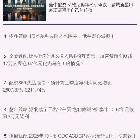
鼎牛配资 萨维尼奥续约引争议，曼城新星用
表现证明了自己的价值
​多多策略 1/3哈尔科夫陷入包围圈，俄军野心爆棚！
1
​金岭速配 比特币7个月来首次跌破9万美元！加密货币全网超
2
17万人爆仓 67亿元化为乌有！啥情况？
​配资658 先达股份：预计前三季度净利润同比增长
3
2807.87%-3211.74%
​慧仁策略 湖北咸宁千名业主买“包租商铺”被“套牢”：12年只收
4
到3万元返利
​溢诚优配 2025年10月份CDGACDGP数据治理认证，快来这里
5