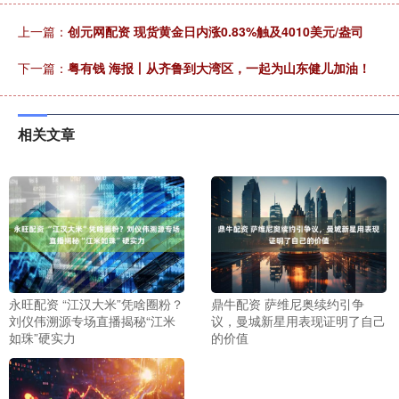
上一篇：
创元网配资 现货黄金日内涨0.83%触及4010美元/盎司
下一篇：
粤有钱 海报丨从齐鲁到大湾区，一起为山东健儿加油！
相关文章
永旺配资 “江汉大米”凭啥圈粉？
鼎牛配资 萨维尼奥续约引争
刘仪伟溯源专场直播揭秘“江米
议，曼城新星用表现证明了自己
如珠”硬实力
的价值