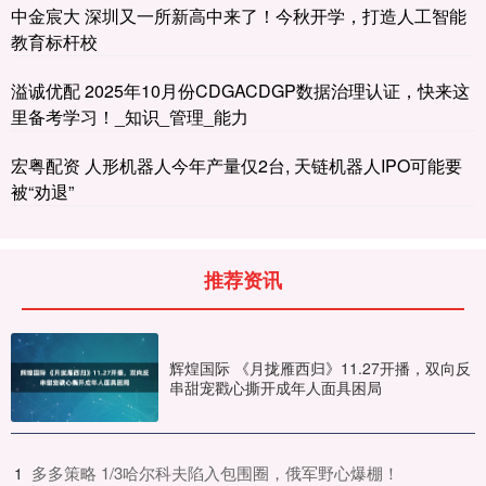
中金宸大 深圳又一所新高中来了！今秋开学，打造人工智能
教育标杆校
溢诚优配 2025年10月份CDGACDGP数据治理认证，快来这
里备考学习！_知识_管理_能力
宏粤配资 人形机器人今年产量仅2台, 天链机器人IPO可能要
被“劝退”
推荐资讯
辉煌国际 《月拢雁西归》11.27开播，双向反
串甜宠戳心撕开成年人面具困局
​多多策略 1/3哈尔科夫陷入包围圈，俄军野心爆棚！
1