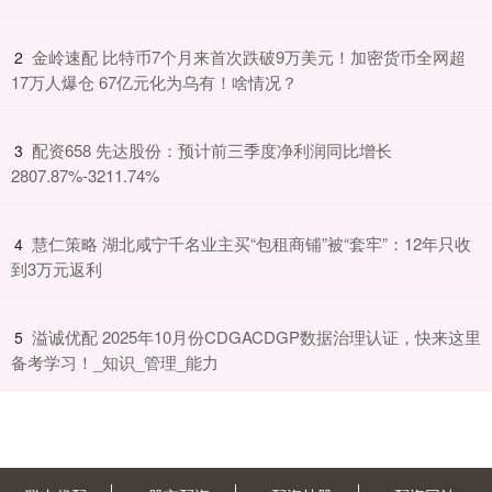
​金岭速配 比特币7个月来首次跌破9万美元！加密货币全网超
2
17万人爆仓 67亿元化为乌有！啥情况？
​配资658 先达股份：预计前三季度净利润同比增长
3
2807.87%-3211.74%
​慧仁策略 湖北咸宁千名业主买“包租商铺”被“套牢”：12年只收
4
到3万元返利
​溢诚优配 2025年10月份CDGACDGP数据治理认证，快来这里
5
备考学习！_知识_管理_能力