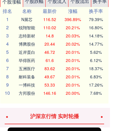
个股跌幅
个股流入
个股流出
换手率
个股涨幅
排名
名称
最新价
涨幅
换手率
1
N展芯
116.52
396.89%
79.39%
2
锐翔智能
110.02
20.21%
16.80%
3
志特新材
14.8
20.03%
14.18%
4
博腾股份
20.44
20.02%
14.77%
5
近岸蛋白
46.72
20.01%
5.62%
6
毕得医药
61.6
20.01%
6.12%
7
五洲医疗
83.62
20.01%
18.37%
8
耐科装备
49.67
20.01%
6.83%
9
一博科技
53.33
20.01%
17.26%
10
方邦股份
146.16
20.00%
7.68%
沪深京行情 实时轮播