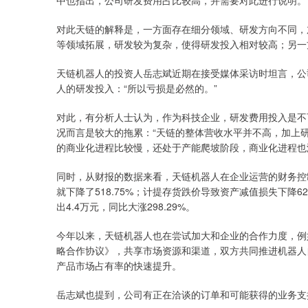
中也指出，公司研发费用占比较高，并需要对此进行说明。
对此天链的解释是，一方面存在细分领域、研发方向不同，
等领域拓展，研发较为复杂，使得研发投入相对较高；另一
天链机器人的投资人岳志斌近期在接受媒体采访时坦言，公
人的研发投入：“所以亏损是必然的。”
对此，有分析人士认为，作为科技企业，研发费用投入是不
况而言是较大的拖累：“天链的整体营收水平并不高，加上
的商业化进程比较慢，还处于产能爬坡阶段，商业化进程也
同时，从财报的数据来看，天链机器人在企业运营的财务控
就下降了518.75%；计提存货跌价导致资产减值损失下降
出4.4万元，同比大涨298.29%。
今年以来，天链机器人也在尝试加大和企业的合作力度，例
略合作协议》，共享市场资源和渠道，双方共同推进机器人
产品市场占有率的快速提升。
岳志斌也提到，公司有正在洽谈的订单和可能获得的业务支持，