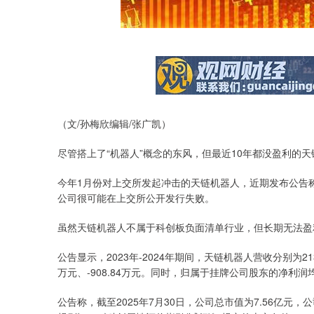
深证成指
14311.01
.68
1.02%
200.89
1
（文/孙梅欣编辑/张广凯）
尽管搭上了“机器人”概念的东风，但最近10年都没盈利的天
今年1月份对上交所发起冲击的天链机器人，近期发布公告
公司很可能在上交所公开发行失败。
虽然天链机器人不属于科创板负面清单行业，但长期无法盈
公告显示，2023年-2024年期间，天链机器人营收分别为21
万元、-908.84万元。同时，归属于挂牌公司股东的净利润
公告称，截至2025年7月30日，公司总市值为7.56亿