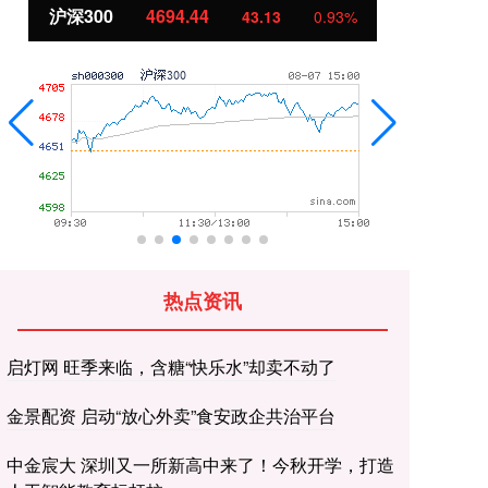
北证50
1134.24
创
11.37
1.01%
热点资讯
启灯网 旺季来临，含糖“快乐水”却卖不动了
金景配资 启动“放心外卖”食安政企共治平台
中金宸大 深圳又一所新高中来了！今秋开学，打造