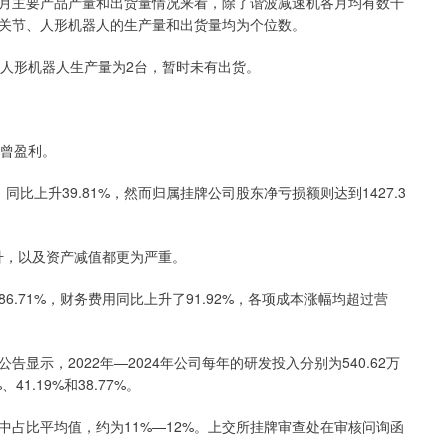
月主要产品产量和出货量情况来看，除了谐波减速机各月均有数千
关节、人形机器人的生产量和出货量均为个位数。
；人形机器人生产量为2台，暂时未有出货。
未曾盈利。
同比上升39.81%，然而归属挂牌公司股东净亏损额则达到1427.3
上升，以及资产减值都更为严重。
6.71%，财务费用同比上升了91.92%，各项成本涨幅均超过营
示，2022年—2024年公司每年的研发投入分别为540.62万
41.19%和38.77%。
占比平均值，约为11%—12%。上交所挂牌审查处在审核问询函