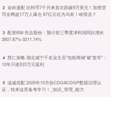
​金岭速配 比特币7个月来首次跌破9万美元！加密货
2
币全网超17万人爆仓 67亿元化为乌有！啥情况？
​配资658 先达股份：预计前三季度净利润同比增长
3
2807.87%-3211.74%
​慧仁策略 湖北咸宁千名业主买“包租商铺”被“套牢”：
4
12年只收到3万元返利
​溢诚优配 2025年10月份CDGACDGP数据治理认
5
证，快来这里备考学习！_知识_管理_能力