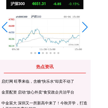
沪深300
4651.31
北
-6.85
-0.15%
热点资讯
启灯网 旺季来临，含糖“快乐水”却卖不动了
金景配资 启动“放心外卖”食安政企共治平台
中金宸大 深圳又一所新高中来了！今秋开学，打造