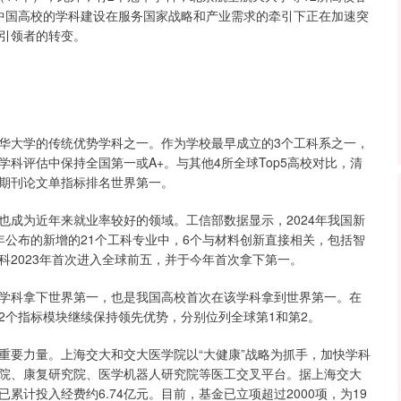
中国高校的学科建设在服务国家战略和产业需求的牵引下正在加速突
引领者的转变。
华大学的传统优势学科之一。作为学校最早成立的3个工科系之一，
科评估中保持全国第一或A+。与其他4所全球Top5高校对比，清
期刊论文单指标排名世界第一。
也成为近年来就业率较好的领域。工信部数据显示，2024年我国新
24年公布的新增的21个工科专业中，6个与材料创新直接相关，包括智
2023年首次进入全球前五，并于今年首次拿下第一。
学科拿下世界第一，也是我国高校首次在该学科拿到世界第一。在
2个指标模块继续保持领先优势，分别位列全球第1和第2。
重要力量。上海交大和交大医学院以“大健康”战略为抓手，加快学科
院、康复研究院、医学机器人研究院等医工交叉平台。据上海交大
计投入经费约6.74亿元。目前，基金已立项超过2000项，为19