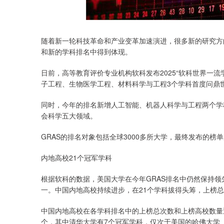
上证指数
3900.35
00
-0.01%
21.92
0.
随着新一轮科技革命和产业变革加速演进，很多新的研究方
和新的学科排名中得到体现。
日前，高等教育评价专业机构软科发布2025“软科世界一流
子工程、生物医学工程、材料科学与工程3个学科首度问鼎
同时，今年的排名新增人工智能、机器人科学与工程两个学
会科学五大领域。
GRAS的排名对象包括全球3000多所大学，最终发布的榜单
内地高校21个冠军学科
根据软科的数据，美国大学在今年GRAS排名中仍然保持领
一。中国内地高校持续进步，在21个学科拔得头筹，上榜总次
中国内地高校在各学科排名中的上榜总次数和上榜高校数量近
个，其中清华大学有7个冠军学科，仅次于美国的哈佛大学（