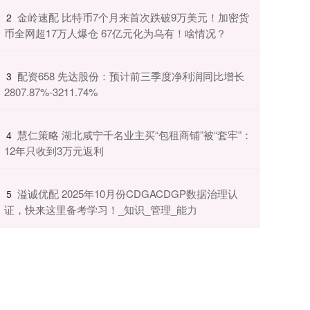
​金岭速配 比特币7个月来首次跌破9万美元！加密货
2
币全网超17万人爆仓 67亿元化为乌有！啥情况？
​配资658 先达股份：预计前三季度净利润同比增长
3
2807.87%-3211.74%
​慧仁策略 湖北咸宁千名业主买“包租商铺”被“套牢”：
4
12年只收到3万元返利
​溢诚优配 2025年10月份CDGACDGP数据治理认
5
证，快来这里备考学习！_知识_管理_能力