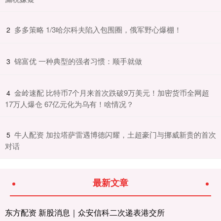
​多多策略 1/3哈尔科夫陷入包围圈，俄军野心爆棚！
2
​锦富优 一种典型的强者习惯：顺手就做
3
​金岭速配 比特币7个月来首次跌破9万美元！加密货币全网超
4
17万人爆仓 67亿元化为乌有！啥情况？
​牛人配资 加拉塔萨雷遇博德闪耀，土超豪门与挪威新贵的首次
5
对话
最新文章
东方配资 新股消息｜众安信科二次递表港交所