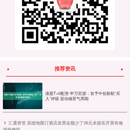
推荐资讯
港股T+0配资 申万宏源：首予中创新航“买
入”评级 迎动储景气周期
​汇通资管 高德地图订酒店发票金额少了36元未据实开票有偷
1
漏税嫌疑