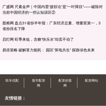
广盛网 尺素金声｜中国内需“疲软论”是“一叶障目”——破除对
当前中国经济的一些认知误区②
股粮网 盘点31省份半年报：广东经济总量、增量双第一，3
省份排名下降
启灯网 旺季来临，含糖“快乐水”却卖不动了
易倍策略 破解算力能耗： 园区“算电共生” 探路绿色未来
联丰优配
股市配资
配资炒股
配资网站
网
网
友情链接：