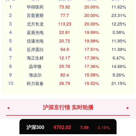
1
毕得医药
73.92
20.00%
11.62%
2
百普赛斯
77.7
20.00%
23.31%
3
北方长龙
113.23
20.00%
12.25%
4
蓝盾光电
22.81
19.99%
0.58%
5
信濠光电
20.72
19.98%
11.95%
6
近岸蛋白
54.9
17.51%
11.39%
7
海正生材
12.17
17.36%
6.47%
8
晶华微
25.76
17.36%
14.66%
9
海达尔
82.4
15.58%
9.26%
10
科力装备
26.79
15.52%
21.15%
沪深京行情 实时轮播
北证50
1122.88
%
-11.37
-1.00