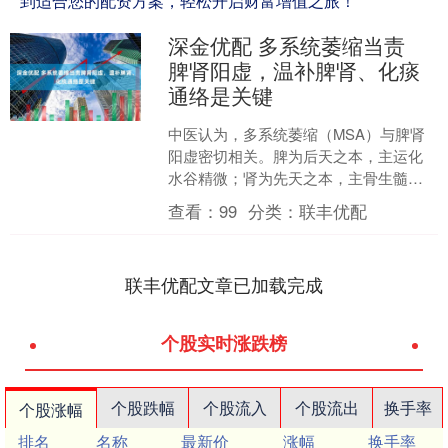
到适合您的配资方案，轻松开启财富增值之旅！
深金优配 多系统萎缩当责
脾肾阳虚，温补脾肾、化痰
通络是关键
中医认为，多系统萎缩（MSA）与脾肾
阳虚密切相关。脾为后天之本，主运化
水谷精微；肾为先天之本，主骨生髓通
于脑。脾肾阳虚则气血生化不足，髓海
查看：
99
分类：
联丰优配
失养，导致多系统功能逐....
联丰优配文章已加载完成
个股实时涨跌榜
个股跌幅
个股流入
个股流出
换手率
个股涨幅
排名
名称
最新价
涨幅
换手率