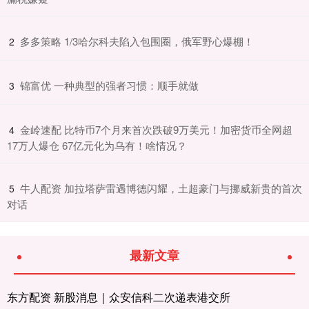
​多多策略 1/3哈尔科夫陷入包围圈，俄军野心爆棚！
2
​锦富优 一种典型的强者习惯：顺手就做
3
​金岭速配 比特币7个月来首次跌破9万美元！加密货币全网超
4
17万人爆仓 67亿元化为乌有！啥情况？
​牛人配资 加拉塔萨雷遇博德闪耀，土超豪门与挪威新贵的首次
5
对话
最新文章
东方配资 新股消息｜众安信科二次递表港交所