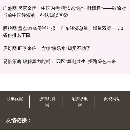
广盛网 尺素金声｜中国内需“疲软论”是“一叶障目”——破除对
当前中国经济的一些认知误区②
股粮网 盘点31省份半年报：广东经济总量、增量双第一，3
省份排名下降
启灯网 旺季来临，含糖“快乐水”却卖不动了
易倍策略 破解算力能耗： 园区“算电共生” 探路绿色未来
联丰优配
股市配资
配资炒股
配资网站
网
网
友情链接：