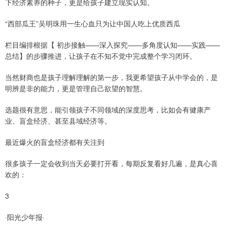
下经济素养的种子，更是给孩子建立现实认知。
“西部瓜王”吴明珠用一生心血只为让中国人吃上优质西瓜
栏目编排根据【 初步接触——深入探究——多角度认知——实践——
总结】的步骤推进，让孩子在不知不觉中完成整个学习闭环。
当然财商也是孩子理解理解的第一步，我更希望孩子从中学会的，是
明辨是非的能力，更是管理自己欲望的智慧。
选题很有意思，能引领孩子不同领域的深度思考，比如会有健康产
业、盲盒经济、甚至县域经济等。
最近爆火的盲盒经济都有关注到
很多孩子一定会收到当天必要打开看，每期反复看好几遍，是真心喜
欢的：
3
·阳光少年报·