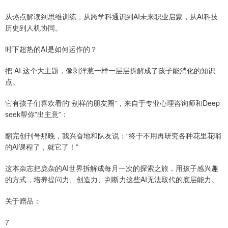
从热点解读到思维训练，从跨学科通识到AI未来职业启蒙，从AI科技
历史到人机协同。
时下超热的AI是如何运作的？
把 AI 这个大主题，像剥洋葱一样一层层拆解成了孩子能消化的知识
点。
它有孩子们喜欢看的“别样的朋友圈”，来自于专业心理咨询师和Deep
seek帮你”出主意”：
翻完创刊号那晚，我兴奋地和队友说：“终于不用再研究各种花里花哨
的AI课程了，就它了！”
这本杂志把庞杂的AI世界拆解成每月一次的探索之旅，用孩子感兴趣
的方式，培养提问力、创造力、判断力这些AI无法取代的底层能力。
关于赠品：
7