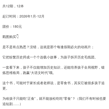
共12期，12本
起订时间：2026年1月-12月
团价：180元
戳图购买👇
是不是有点熟悉？没错，这就是那个每逢假期必火的动画片；
它把纷繁历史捋成一个个连载小故事，为孩子拆开历史毛线团。
一套看下来，孩子不仅能增加历史知识，还能培养孩子全局视野，锻
炼思维格局，跑赢“大语文时代”哦。
这个书，可能对于家长或者老师说，是零食书，其实它被很多孩子追
更。
为啥孩子只能吃“正食”，就不能放松吃吃“零食”？（我们不有时候也要
追短剧……）