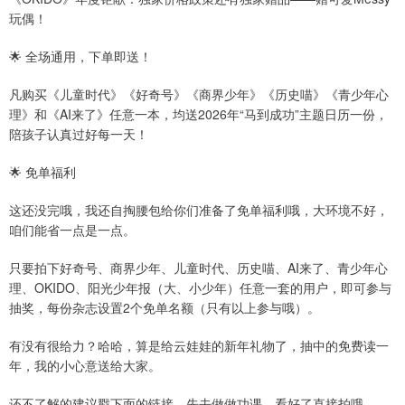
玩偶！
🌟 全场通用，下单即送！
凡购买《儿童时代》《好奇号》《商界少年》《历史喵》《青少年心
理》和《AI来了》任意一本，均送2026年“马到成功”主题日历一份，
陪孩子认真过好每一天！
🌟 免单福利
这还没完哦，我还自掏腰包给你们准备了免单福利哦，大环境不好，
咱们能省一点是一点。
只要拍下好奇号、商界少年、儿童时代、历史喵、AI来了、青少年心
理、OKIDO、阳光少年报（大、小少年）任意一套的用户，即可参与
抽奖，每份杂志设置2个免单名额（只有以上参与哦）。
有没有很给力？哈哈，算是给云娃娃的新年礼物了，抽中的免费读一
年，我的小心意送给大家。
还不了解的建议戳下面的链接，先去做做功课，看好了直接拍哦。