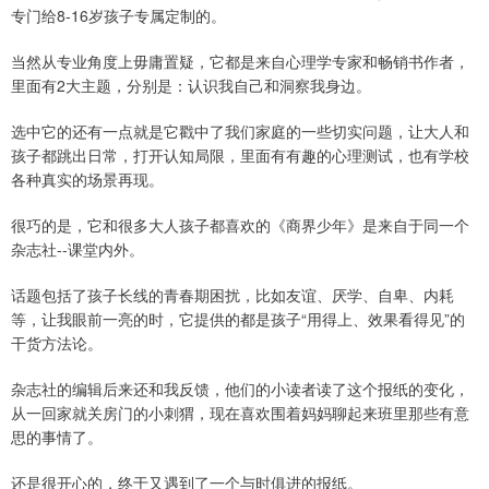
专门给8-16岁孩子专属定制的。
当然从专业角度上毋庸置疑，它都是来自心理学专家和畅销书作者，
里面有2大主题，分别是：认识我自己和洞察我身边。
选中它的还有一点就是它戳中了我们家庭的一些切实问题，让大人和
孩子都跳出日常，打开认知局限，里面有有趣的心理测试，也有学校
各种真实的场景再现。
很巧的是，它和很多大人孩子都喜欢的《商界少年》是来自于同一个
杂志社--课堂内外。
话题包括了孩子长线的青春期困扰，比如友谊、厌学、自卑、内耗
等，让我眼前一亮的时，它提供的都是孩子“用得上、效果看得见”的
干货方法论。
杂志社的编辑后来还和我反馈，他们的小读者读了这个报纸的变化，
从一回家就关房门的小刺猬，现在喜欢围着妈妈聊起来班里那些有意
思的事情了。
还是很开心的，终于又遇到了一个与时俱进的报纸。