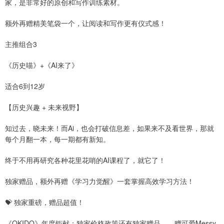
家，是非常好的原创和写作训练素材。
额外再赠精美笔袋一个，让阅读和写作更有仪式感！
主推组合3
《历史喵》+《AI来了》
适合6到12岁
【历史兴趣 + 未来视野】
知过去，晓未来！而Ai，也会打破信息差，如果来不及看世界，那就
每个月翻一本，每一期都有新知。
终于不用再研究各种花里花哨的AI课程了，就它了！
独家赠品，额外再赠《学习力觉醒》一套掌握高效学习方法！
💝 独家重磅，赠品超值！
《OKIDO》年度钜献：独家价格政策还有独家赠品——赠可爱Messy