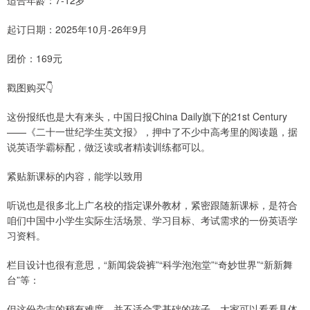
适合年龄：7-12岁
起订日期：2025年10月-26年9月
团价：169元
戳图购买👇
这份报纸也是大有来头，中国日报China Daily旗下的21st Century
——《二十一世纪学生英文报》，押中了不少中高考里的阅读题，据
说英语学霸标配，做泛读或者精读训练都可以。
紧贴新课标的内容，能学以致用
听说也是很多北上广名校的指定课外教材，紧密跟随新课标，是符合
咱们中国中小学生实际生活场景、学习目标、考试需求的一份英语学
习资料。
栏目设计也很有意思，“新闻袋袋裤”“科学泡泡堂”“奇妙世界”“新新舞
台”等：
但这份杂志的稍有难度，并不适合零基础的孩子，大家可以看看具体