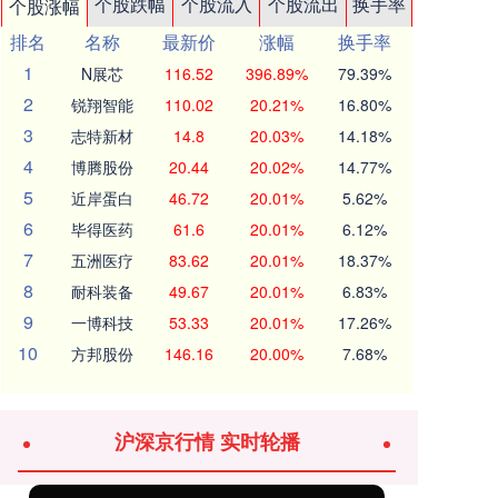
个股跌幅
个股流入
个股流出
换手率
个股涨幅
排名
名称
最新价
涨幅
换手率
1
N展芯
116.52
396.89%
79.39%
2
锐翔智能
110.02
20.21%
16.80%
3
志特新材
14.8
20.03%
14.18%
4
博腾股份
20.44
20.02%
14.77%
5
近岸蛋白
46.72
20.01%
5.62%
6
毕得医药
61.6
20.01%
6.12%
7
五洲医疗
83.62
20.01%
18.37%
8
耐科装备
49.67
20.01%
6.83%
9
一博科技
53.33
20.01%
17.26%
10
方邦股份
146.16
20.00%
7.68%
沪深京行情 实时轮播