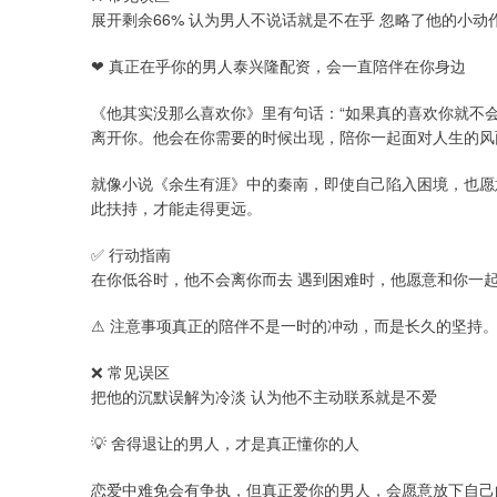
展开剩余66% 认为男人不说话就是不在乎 忽略了他的小
❤ 真正在乎你的男人泰兴隆配资，会一直陪伴在你身边
《他其实没那么喜欢你》里有句话：“如果真的喜欢你就不
离开你。他会在你需要的时候出现，陪你一起面对人生的风
就像小说《余生有涯》中的秦南，即使自己陷入困境，也愿
此扶持，才能走得更远。
✅ 行动指南
在你低谷时，他不会离你而去 遇到困难时，他愿意和你一
⚠ 注意事项真正的陪伴不是一时的冲动，而是长久的坚持
❌ 常见误区
把他的沉默误解为冷淡 认为他不主动联系就是不爱
💡 舍得退让的男人，才是真正懂你的人
恋爱中难免会有争执，但真正爱你的男人，会愿意放下自己