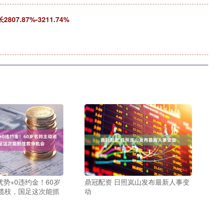
7.87%-3211.74%
优势+0违约金！60岁
鼎冠配资 日照岚山发布最新人事变
榄枝，国足这次能抓
动