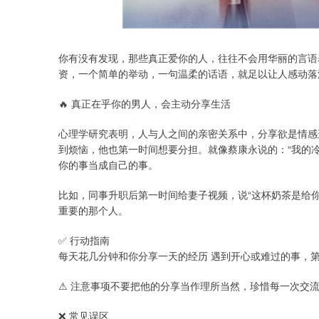
深证成指
14311.01
.68
1.02%
200.89
1
你有没有发现，那些真正爱你的人，往往不会用华丽的言语
资，一个简单的举动，一句温柔的话语，就足以让人感动落
🔥 真正在乎你的男人，会主动分享生活
心理学研究表明，人与人之间的亲密关系中，分享欲是情感
到烦恼，他也第一时间想要分担。就像蔡康永说的：“我的
你的事当成自己的事。
比如，同事升职后第一时间给妻子视频，说“这杯奶茶是给
重要的那个人。
✅ 行动指南
每天花几分钟和你分享一天的经历 遇到开心或难过的事，
⚠ 注意事项不要把他的分享当作理所当然，珍惜每一次交
❌ 常见误区