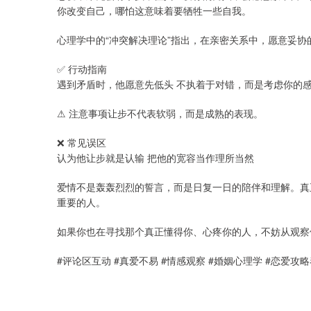
你改变自己，哪怕这意味着要牺牲一些自我。
心理学中的“冲突解决理论”指出，在亲密关系中，愿意妥
✅ 行动指南
遇到矛盾时，他愿意先低头 不执着于对错，而是考虑你的感
⚠ 注意事项让步不代表软弱，而是成熟的表现。
❌ 常见误区
认为他让步就是认输 把他的宽容当作理所当然
爱情不是轰轰烈烈的誓言，而是日复一日的陪伴和理解。真
重要的人。
如果你也在寻找那个真正懂得你、心疼你的人，不妨从观察
#评论区互动 #真爱不易 #情感观察 #婚姻心理学 #恋爱攻