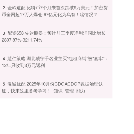
​金岭速配 比特币7个月来首次跌破9万美元！加密货
2
币全网超17万人爆仓 67亿元化为乌有！啥情况？
​配资658 先达股份：预计前三季度净利润同比增长
3
2807.87%-3211.74%
​慧仁策略 湖北咸宁千名业主买“包租商铺”被“套牢”：
4
12年只收到3万元返利
​溢诚优配 2025年10月份CDGACDGP数据治理认
5
证，快来这里备考学习！_知识_管理_能力