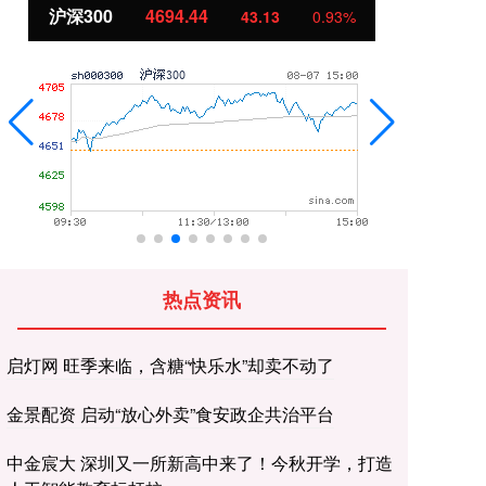
北证50
1134.24
创
11.37
1.01%
热点资讯
启灯网 旺季来临，含糖“快乐水”却卖不动了
金景配资 启动“放心外卖”食安政企共治平台
中金宸大 深圳又一所新高中来了！今秋开学，打造