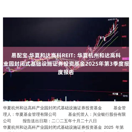
华夏杭州和达高科产业园封闭式基础设施证券投资基金 基金管理人：华夏基金管理有限公司 基金托管人：兴业银行股份有限公司 报告送出日期：二〇二五年十月二十八日 华夏杭州和达高科产业园封闭式基础设施证券投资基金 2025 年第 3 季度报告 §1 重要提示 基金管理人的董事会及董事保证本报告所载资料不存在虚假记载、误导性陈述或重大遗 漏，并对其内容的真实性、准确性和完整性承担个别及连带责任。 基金托管人兴业银行股份有限公司根据本基金合同规定，于 2025 年 10 月 24 日复核了 本报告中的财务指标、收益分配情况和投资组合报告等内容，保证复核内容不存在虚假记载、 误导性陈述或者重大遗漏。 运营管理机构已对季度报告中的相关披露事项进行确认，不存在异议。 基金管理人承诺以诚实信用、勤勉尽责的原则管理和运用基金资产，但不保证基金一定 盈利。 基金的过往业绩并不代表其未来表现。投资有风险，投资者在做出投资决策前应仔细阅 读本基金的招募说明书及其更新。 本报告中财务资料未经审计。 本报告期自 2025 年 7 月 1 日起至 9 月 30 日止。 华夏杭州和达高科产业园封闭式基础设施证券投资基金 2025 年第 3 季度报告 §2 基金产品概况 基金名称 华夏杭州和达高科产业园封闭式基础设施证券投资基金 基金简称 华夏杭州和达高科产园 REIT 场内简称 华夏和达高科 REIT 基金主代码 180103 交易代码 180103 契约型封闭式。本基金存续期限为自基金合同生效之日起 42 年。 本基金存续期限届满后，可由基金份额持有人大会决议通过延期方 基金运作方式 案，本基金可延长存续期限。否则，本基金将终止运作并清算，无 需召开基金份额持有人大会。 基金合同生效日 2022 年 12 月 16 日 基金管理人 华夏基金管理有限公司 基金托管人 兴业银行股份有限公司 报告期末基金份额总额 500,000,000.00 份 基金合同存续期 42 年 基金份额上市的证券交易所 深圳证券交易所 上市日期 2022 年 12 月 27 日 在严格控制风险的前提下，本基金通过基础设施资产支持证券持有 基础设施项目公司全部股权，通过资产支持证券和项目公司等载体 投资目标 取得基础设施项目完全所有权或经营权利。本基金通过积极主动运 营管理基础设施项目，力求实现基础设施项目现金流长期稳健增 长。 本基金 80%以上基金资产投资于基础设施资产支持证券，并持有其 投资策略 全部份额，从而取得基础设施项目完全所有权或经营权利；剩余基 金资产将投资于固定收益品种投资。 本基金暂不设立业绩比较基准。 如果相关法律法规发生变化，基金管理人可以根据本基金的投资范 围和投资策略，确定基金的比较基准或其权重构成。业绩比较基准 业绩比较基准 的确定或变更需经基金管理人与基金托管人协商一致报中国证监 会备案后及时公告，并在更新的招募说明书中列示，无需召开基金 份额持有人大会。 本基金与股票型基金、混合型基金和债券型基金等有不同的风险收 益特征，本基金的预期风险和收益高于债券型基金和货币市场基 风险收益特征 金，低于股票型基金。本基金需承担投资基础设施项目因投资环境、 投资标的以及市场制度等差异带来的特有风险。 基金收益分配政策 本基金的收益分配政策为：(1)每一基金份额享有同等分配权；(2) 本基金收益以现金形式分配；(3)本基金应当将不低于合并后年度 可供分配金额的 90%以现金形式分配给投资者。本基金的收益分配 在符合分配条件的情况下每年不得少于 1 次。 资产支持证券管理人 中信证券股份有限公司 运营管理机构 杭州和达高科技发展集团有限公司（统筹机构）、杭州生物医药国 华夏杭州和达高科产业园封闭式基础设施证券投资基金 2025 年第 3 季度报告 家高技术产业基地投资管理有限公司（和达药谷一期项目实施机 构）、杭州和达新智园区管理有限公司（孵化器项目实施机构） 资产项目名称：和达药谷一期项目 资产项目公司名称 和达药谷一期（杭州）园区运营管理有限公司 资产项目类型 产业园区 资产项目主要经营模式 依托于杭州钱塘区内部的产业聚集，以产业招商为内核，以自有 物业为载体，向租户提供办公、科研空间并获取租金收益。 资产项目地理位置 浙江省杭州市钱塘区下沙街道福城路 291 号 资产项目名称：孵化器项目 资产项目公司名称 杭州市高科技企业孵化器有限公司 资产项目类型 产业园区 资产项目主要经营模式 依托于杭州钱塘区内部的产业聚集，以产业招商为内核，以自有 物业为载体，向租户提供办公、科研空间并获取租金收益。 资产项目地理位置 浙江省杭州市钱塘区白杨街道 6 号大街 452 号 无。 项目 基金管理人 运营管理机构 运营管理机构 运营管理机构 杭州生物医药国家 华夏基金管理有限 杭州和达高科技发 杭州和达新智园区管 名称 高技术产业基地投 公司 展集团有限公司 理有限公司 资管理有限公司 姓名 李彬 蒋桂萍 / / 信息披 职务 督察长 董事长兼总经理 / / 露事务 联系电话： 联系 400-818-6666；邮箱： 负责人 0571-56056895 / / 方式 service@ChinaAMC. com 浙江省杭州市钱塘 浙江省下沙街道福 北京市顺义区安庆新区白杨街道6号大 浙江省杭州市 8 号大 注册地址 城路 291 号和达药谷 大街甲 3 号院 街452号2幢A2416号 街1号4幢 中心 1-427 房 浙江省杭州市钱塘 浙江省杭州市钱塘 浙江省杭州市钱塘区 北京市朝阳区北辰 新区白杨街道6号大 区杭州医药港小镇 白杨街道 2 号大街 办公地址 西路 6 号院北辰中心 街452号2幢A2416号 加速器三期 9 号楼 1 501 号海聚中心 1 号 C座5层 房 楼 楼 26 楼 邮政编码 100101 310018 310018 310018 法定代表人 邹迎光 蒋桂萍 许伶俐 刘志好 资产支持证券管 资产支持证券托 项目 基金托管人 原始权益人 原始权益人 理人 管人 杭州和达高科技 兴业银行股份有 中信证券股份有 兴业银行股份有 杭州万海投资管 名称 发展集团有限公 限公司 限公司 限公司 理有限公司 司 华夏杭州和达高科产业园封闭式基础设施证券投资基金 2025 年第 3 季度报告 浙江省杭州经济 福建省福州市台 广东省深圳市福 福建省福州市台 浙江省杭州市钱 技术开发区下沙 江区江滨中大道 田区中心三路 8 江区江滨中大道 塘新区白杨街道 注册地址 街道幸福南路 大厦 （二期）北座 大厦 幢A2416号房 浙江省杭州经济 浙江省杭州市钱 上海市浦东新区 北京市朝阳区亮 上海市浦东新区 技术开发区下沙 塘新区白杨街道 办公地址 银城路 167 号 4 马桥路 48 号中 银城路 167 号 4 街道幸福南路 楼 信证券大厦 楼 1116 号和茂大厦 幢A2416号房 邮政编码 200120 100026 200120 310018 310018 法定代表人 吕家进 张佑君 吕家进 蒋桂萍 徐雷 §3 主要财务指标和基金运作情况 单位：人民币元 报告期 主要财务指标 （2025 年 7 月 1 日-2025 年 9 月 30 日） 注：①本表中的“本期收入”、“本期净利润”、“本期经营活动产生的现金流量净 额”均指合并报表层面的数据。 ②本期收入指基金合并利润表中的本期营业收入、利息收入、投资收益、资产处置收 益、营业外收入、其他收入以及公允价值变动收益的总和。 ③本期现金流分派率指报告期可供分配金额/报告期末市值。 ④年化现金流分派率指截至报告期末本年累计可供分配金额/报告期末市值/年初至报 告期末实际天数×本年总天数。 无。 单位：人民币元 期间 可供分配金额 单位可供分配金额 备注 本期 13,483,311.19 0.0270 - 本年累计 40,409,916.65 0.0808 - 华夏杭州和达高科产业园封闭式基础设施证券投资基金 2025 年第 3 季度报告 单位：人民币元 期间 实际分配金额 单位实际分配金额 备注 本期 - - - 本年累计 27,619,912.62 0.0552 - 单位：人民币元 项目 金额 备注 本期合并净利润 515,108.34 - 本期折旧和摊销 11,709,620.81 - 本期利息支出 1,154,375.11 - 本期所得税费用 - - 本期息税折旧及摊销前利润 13,379,104.26 - 调增项 大资本性支出（如固定资产正常更 新、大修、改造等）、未来合理期 1,798,600.58 - 间内需要偿付的经营性负债、运营 费用等 调减项 -11,077.00 - 支出 本期可供分配金额 13,483,311.19 - 注：未来合理相关支出预留，包括重大资本性支出（如固定资产正常更新、大修、改造 等）、未来合理期间内需要偿付的经营性负债、运营费用、本期基金管理人的管理费、资产 支持证券管理人的管理费、托管费、运营管理机构服务报酬、待缴纳的税金等变动的金额。 针对合理相关支出预留，根据相应协议付款约定及实际发生情况进行使用。 此外，上述可供分配金额并不代表最终实际分配的金额。由于收入和费用并非在一年内 平均发生，所以投资者不能按照本期占全年的时长比例来简单判断本基金全年的可供分配金 额。 无。 无。 依据本基金基金合同、招募说明书、资产支持专项计划标准条款、运营管理服务协议等 华夏杭州和达高科产业园封闭式基础设施证券投资基金 2025 年第 3 季度报告 相关法律文件，本报告期内计提基金管理人管理费 640,131.40 元，资产支持证券管理人管理 费 160,033.08 元，基金托管人托管费 33,339.88 元，运营管理机构基础服务报酬 3,259,973.40 元和浮动服务报酬-585,668.14 元。本报告期本期净利润及可供分配金额均已扣减上述费用。 §4 资产项目基本情况 本基金持有 2 个产业园区项目，分别为和达药谷一期项目及孵化器项目。报告期内，2 个资产项目运营情况良好，无安全生产事故，运营管理机构未发生变动。 和达药谷一期项目研发办公及配套商业部分于 2017 年开始运营。报告期内，未发现直 接竞争项目入市，运营基本稳定。某租户（租赁面积为 2,683.35 平方米，占和达药谷一期项 目研发办公及配套商业部分可供出租面积约 3.72%）之前存在违约欠款行为，报告期内该租 户已经缴清所有欠款并与项目公司达成协议继续租赁该房屋。 和达药谷一期项目配套公寓部分于 2017 年开始运营。报告期内，未发现直接竞争项目 入市，运营基本稳定。 孵化器项目一期于 2007 年开始运营，二期于 2012 年开始运营。报告期内，未发现直接 竞争项目入市，孵化器项目所在大创小镇核心区内供求情况未发生变化。孵化器项目原先非 常零散的小空置面积正在逐步归整为整层空置面积，从而使得待租赁房屋房型更好，得房率 更高，更有利于针对 500-1,000 平方米租户的招商。同时运营管理机构已经通过引入专业合 作方的方式针对潜在租户的需求提供定制装修以塑造差异化招商优势。孵化器项目依然处于 阶段性筑底态势，出租率仍需不断巩固。 上年同期 本期（2025 （2024 年 7 年7月1日 月 1 日