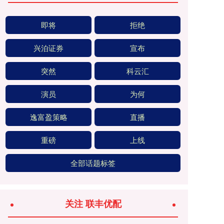
即将
拒绝
兴泊证券
宣布
突然
科云汇
演员
为何
逸富盈策略
直播
重磅
上线
全部话题标签
关注 联丰优配