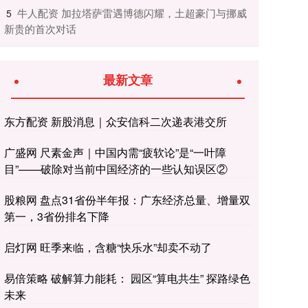
​牛人配资 加拉塔萨雷遇博德闪耀，土超豪门与挪威
5
新贵的首次对话
最新文章
东方配资 新股消息｜众安信科二次递表港交所
广盛网 尺素金声｜中国内需“疲软论”是“一叶障
目”——破除对当前中国经济的一些认知误区②
股粮网 盘点31省份半年报：广东经济总量、增量双
第一，3省份排名下降
启灯网 旺季来临，含糖“快乐水”却卖不动了
易倍策略 破解算力能耗： 园区“算电共生” 探路绿色
未来