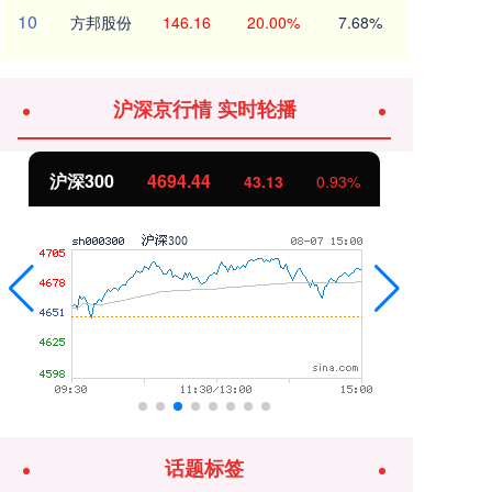
10
方邦股份
146.16
20.00%
7.68%
沪深京行情 实时轮播
沪深300
4694.44
北
43.13
0.93%
话题标签