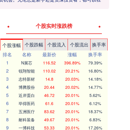
个股实时涨跌榜
个股跌幅
个股流入
个股流出
换手率
个股涨幅
排名
名称
最新价
涨幅
换手率
1
N展芯
116.52
396.89%
79.39%
2
锐翔智能
110.02
20.21%
16.80%
3
志特新材
14.8
20.03%
14.18%
4
博腾股份
20.44
20.02%
14.77%
5
近岸蛋白
46.72
20.01%
5.62%
6
毕得医药
61.6
20.01%
6.12%
7
五洲医疗
83.62
20.01%
18.37%
8
耐科装备
49.67
20.01%
6.83%
9
一博科技
53.33
20.01%
17.26%