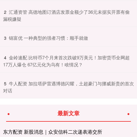
​汇通资管 高德地图订酒店发票金额少了36元未据实开票有偷
2
漏税嫌疑
​锦富优 一种典型的强者习惯：顺手就做
3
​金岭速配 比特币7个月来首次跌破9万美元！加密货币全网超
4
17万人爆仓 67亿元化为乌有！啥情况？
​牛人配资 加拉塔萨雷遇博德闪耀，土超豪门与挪威新贵的首次
5
对话
最新文章
东方配资 新股消息｜众安信科二次递表港交所