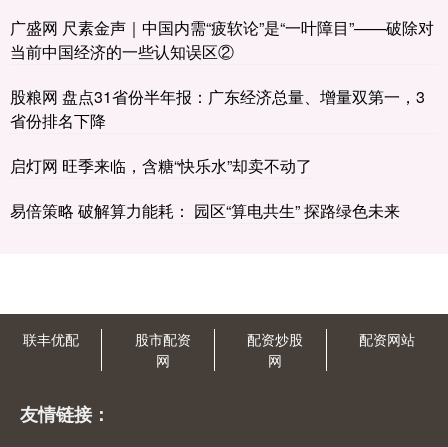
广盛网 尺素金声｜中国内需“疲软论”是“一叶障目”——破除对
当前中国经济的一些认知误区②
股粮网 盘点31省份半年报：广东经济总量、增量双第一，3
省份排名下降
启灯网 旺季来临，含糖“快乐水”却卖不动了
易倍策略 破解算力能耗： 园区“算电共生” 探路绿色未来
联丰优配
股市配资
配资炒股
配资网站
网
网
友情链接：