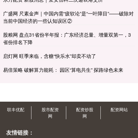
广盛网 尺素金声｜中国内需“疲软论”是“一叶障目”——破除对
当前中国经济的一些认知误区②
股粮网 盘点31省份半年报：广东经济总量、增量双第一，3
省份排名下降
启灯网 旺季来临，含糖“快乐水”却卖不动了
易倍策略 破解算力能耗： 园区“算电共生” 探路绿色未来
联丰优配
股市配资
配资炒股
配资网站
网
网
友情链接：