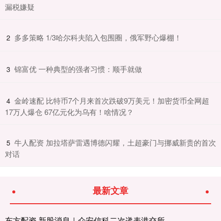
漏税嫌疑
​多多策略 1/3哈尔科夫陷入包围圈，俄军野心爆棚！
2
​锦富优 一种典型的强者习惯：顺手就做
3
​金岭速配 比特币7个月来首次跌破9万美元！加密货币全网超
4
17万人爆仓 67亿元化为乌有！啥情况？
​牛人配资 加拉塔萨雷遇博德闪耀，土超豪门与挪威新贵的首次
5
对话
最新文章
东方配资 新股消息｜众安信科二次递表港交所