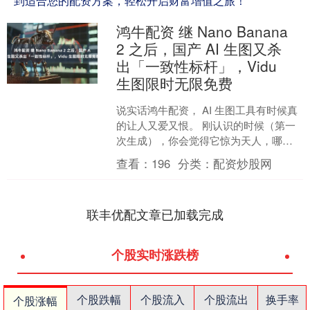
到适合您的配资方案，轻松开启财富增值之旅！
鸿牛配资 继 Nano Banana
2 之后，国产 AI 生图又杀
出「一致性标杆」，Vidu
生图限时无限免费
说实话鸿牛配资， AI 生图工具有时候真
的让人又爱又恨。 刚认识的时候（第一
次生成），你会觉得它惊为天人，哪哪
都好；可一旦你想跟它深入发展（做成
查看：
196
分类：
配资炒股网
系列图、落地进工....
联丰优配文章已加载完成
个股实时涨跌榜
个股跌幅
个股流入
个股流出
换手率
个股涨幅