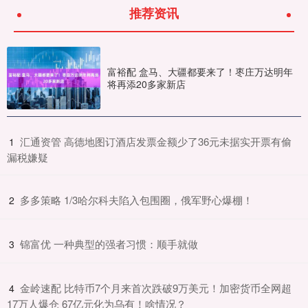
推荐资讯
富裕配 盒马、大疆都要来了！枣庄万达明年
将再添20多家新店
​汇通资管 高德地图订酒店发票金额少了36元未据实开票有偷
1
漏税嫌疑
​多多策略 1/3哈尔科夫陷入包围圈，俄军野心爆棚！
2
​锦富优 一种典型的强者习惯：顺手就做
3
​金岭速配 比特币7个月来首次跌破9万美元！加密货币全网超
4
17万人爆仓 67亿元化为乌有！啥情况？