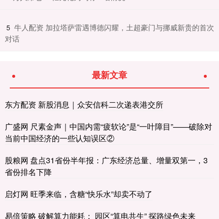
​牛人配资 加拉塔萨雷遇博德闪耀，土超豪门与挪威新贵的首次
5
对话
最新文章
东方配资 新股消息｜众安信科二次递表港交所
广盛网 尺素金声｜中国内需“疲软论”是“一叶障目”——破除对
当前中国经济的一些认知误区②
股粮网 盘点31省份半年报：广东经济总量、增量双第一，3
省份排名下降
启灯网 旺季来临，含糖“快乐水”却卖不动了
易倍策略 破解算力能耗： 园区“算电共生” 探路绿色未来