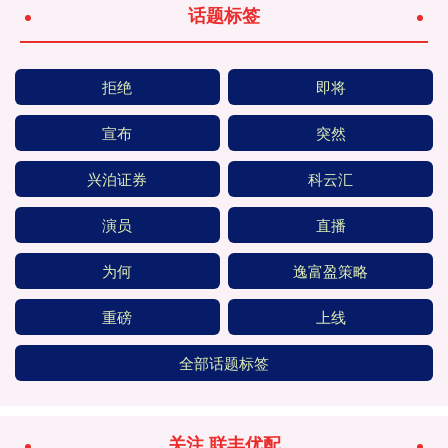
话题标签
拒绝
即将
宣布
突然
兴泊证券
科云汇
演员
直播
为何
逸富盈策略
重磅
上线
全部话题标签
关注 联丰优配