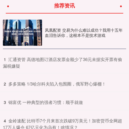
推荐资讯
凤凰配资 交易为什么难以成功？我用十五年
血泪告诉你，这根本不是技术游戏
​汇通资管 高德地图订酒店发票金额少了36元未据实开票有偷
1
漏税嫌疑
​多多策略 1/3哈尔科夫陷入包围圈，俄军野心爆棚！
2
​锦富优 一种典型的强者习惯：顺手就做
3
​金岭速配 比特币7个月来首次跌破9万美元！加密货币全网超
4
17万人爆仓 67亿元化为乌有！啥情况？