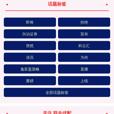
话题标签
即将
拒绝
兴泊证券
宣布
突然
科云汇
演员
为何
逸富盈策略
直播
重磅
上线
全部话题标签
关注 联丰优配