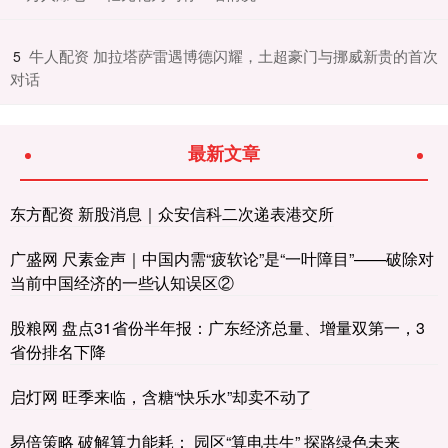
​牛人配资 加拉塔萨雷遇博德闪耀，土超豪门与挪威新贵的首次
5
对话
最新文章
东方配资 新股消息｜众安信科二次递表港交所
广盛网 尺素金声｜中国内需“疲软论”是“一叶障目”——破除对
当前中国经济的一些认知误区②
股粮网 盘点31省份半年报：广东经济总量、增量双第一，3
省份排名下降
启灯网 旺季来临，含糖“快乐水”却卖不动了
易倍策略 破解算力能耗： 园区“算电共生” 探路绿色未来