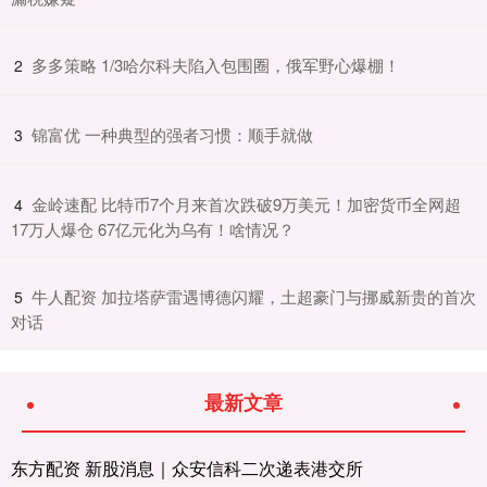
​多多策略 1/3哈尔科夫陷入包围圈，俄军野心爆棚！
2
​锦富优 一种典型的强者习惯：顺手就做
3
​金岭速配 比特币7个月来首次跌破9万美元！加密货币全网超
4
17万人爆仓 67亿元化为乌有！啥情况？
​牛人配资 加拉塔萨雷遇博德闪耀，土超豪门与挪威新贵的首次
5
对话
最新文章
东方配资 新股消息｜众安信科二次递表港交所