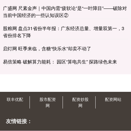
广盛网 尺素金声｜中国内需“疲软论”是“一叶障目”——破除对
当前中国经济的一些认知误区②
股粮网 盘点31省份半年报：广东经济总量、增量双第一，3
省份排名下降
启灯网 旺季来临，含糖“快乐水”却卖不动了
易倍策略 破解算力能耗： 园区“算电共生” 探路绿色未来
联丰优配
股市配资
配资炒股
配资网站
网
网
友情链接：